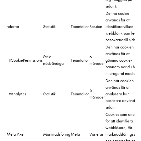
sidan).
Denna cookie
används för att
referrer
Statistik
Teamtailor
Session
identifiera vilken
webblänk som leder
besökarna till sidan.
Den här cookien
används för att
Strikt
6
_ttCookiePermissions
Teamtailor
gömma cookie-
nödvändiga
månader
bannern när du har
interagerat med den.
Den här cookien
används för att
6
_ttAnalytics
Statistik
Teamtailor
analysera hur
månader
besökare använder
sidan.
Cookies som använd
för att identifiera
webbläsare, för
Meta Pixel
Marknadsföring
Meta
Varierar
marknadsföringssyft
och tjänster för analy