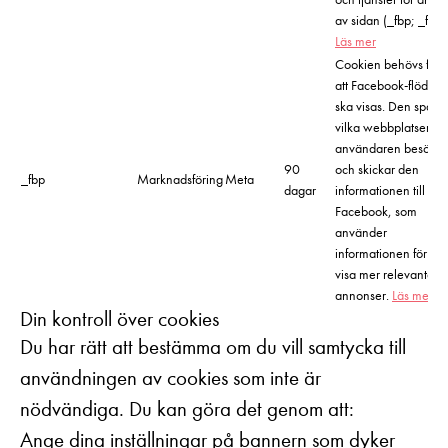
av sidan (_fbp; _fbc)
Läs mer
Cookien behövs för
att Facebook-flödet
ska visas. Den spårar
vilka webbplatser
användaren besöker
90
och skickar den
_fbp
Marknadsföring
Meta
dagar
informationen till
Facebook, som
använder
informationen för att
visa mer relevanta
annonser.
Läs mer
Din kontroll över cookies
Du har rätt att bestämma om du vill samtycka till
användningen av cookies som inte är
nödvändiga. Du kan göra det genom att:
Ange dina inställningar på bannern som dyker