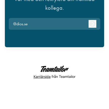
kollega.
@dios.se
Logga in
Karriärsida
från Teamtailor